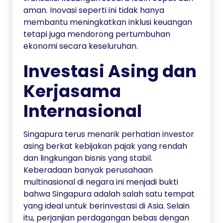
aman. Inovasi seperti ini tidak hanya
membantu meningkatkan inklusi keuangan
tetapi juga mendorong pertumbuhan
ekonomi secara keseluruhan.
Investasi Asing dan
Kerjasama
Internasional
Singapura terus menarik perhatian investor
asing berkat kebijakan pajak yang rendah
dan lingkungan bisnis yang stabil.
Keberadaan banyak perusahaan
multinasional di negara ini menjadi bukti
bahwa Singapura adalah salah satu tempat
yang ideal untuk berinvestasi di Asia. Selain
itu, perjanjian perdagangan bebas dengan