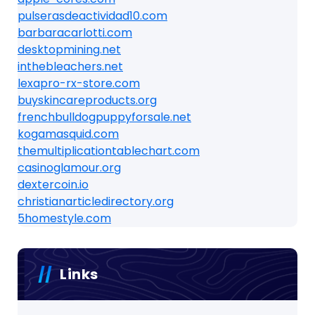
pulserasdeactividad10.com
barbaracarlotti.com
desktopmining.net
inthebleachers.net
lexapro-rx-store.com
buyskincareproducts.org
frenchbulldogpuppyforsale.net
kogamasquid.com
themultiplicationtablechart.com
casinoglamour.org
dextercoin.io
christianarticledirectory.org
5homestyle.com
Links