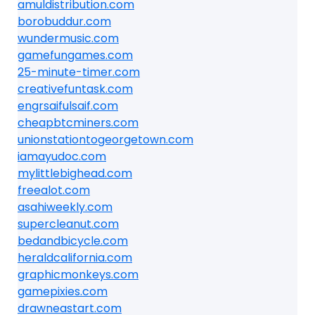
amuldistribution.com
borobuddur.com
wundermusic.com
gamefungames.com
25-minute-timer.com
creativefuntask.com
engrsaifulsaif.com
cheapbtcminers.com
unionstationtogeorgetown.com
iamayudoc.com
mylittlebighead.com
freealot.com
asahiweekly.com
supercleanut.com
bedandbicycle.com
heraldcalifornia.com
graphicmonkeys.com
gamepixies.com
drawneastart.com