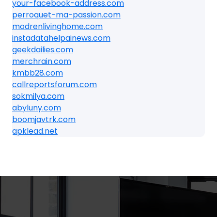
your-facebook-address.com
perroquet-ma-passion.com
modrenlivinghome.com
instadatahelpainews.com
geekdailies.com
merchrain.com
kmbb28.com
callreportsforum.com
sokmilya.com
abyluny.com
boomjavtrk.com
apklead.net