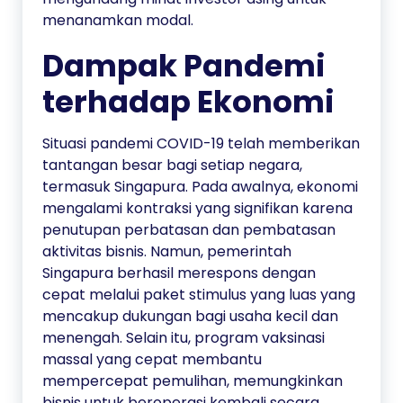
menanamkan modal.
Dampak Pandemi
terhadap Ekonomi
Situasi pandemi COVID-19 telah memberikan
tantangan besar bagi setiap negara,
termasuk Singapura. Pada awalnya, ekonomi
mengalami kontraksi yang signifikan karena
penutupan perbatasan dan pembatasan
aktivitas bisnis. Namun, pemerintah
Singapura berhasil merespons dengan
cepat melalui paket stimulus yang luas yang
mencakup dukungan bagi usaha kecil dan
menengah. Selain itu, program vaksinasi
massal yang cepat membantu
mempercepat pemulihan, memungkinkan
bisnis untuk beroperasi kembali secara