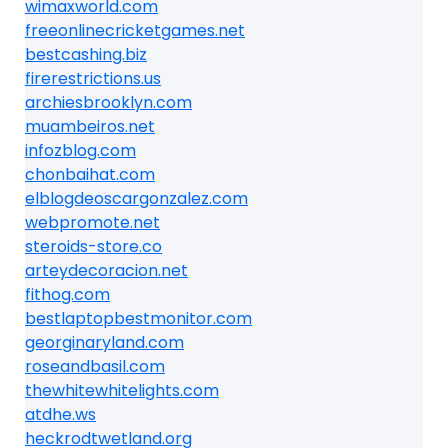
wimaxworld.com
freeonlinecricketgames.net
bestcashing.biz
firerestrictions.us
archiesbrooklyn.com
muambeiros.net
infozblog.com
chonbaihat.com
elblogdeoscargonzalez.com
webpromote.net
steroids-store.co
arteydecoracion.net
fithog.com
bestlaptopbestmonitor.com
georginaryland.com
roseandbasil.com
thewhitewhitelights.com
atdhe.ws
heckrodtwetland.org