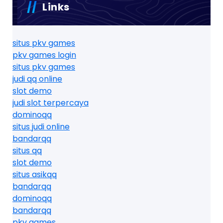
Links
situs pkv games
pkv games login
situs pkv games
judi qq online
slot demo
judi slot terpercaya
dominoqq
situs judi online
bandarqq
situs qq
slot demo
situs asikqq
bandarqq
dominoqq
bandarqq
pkv games