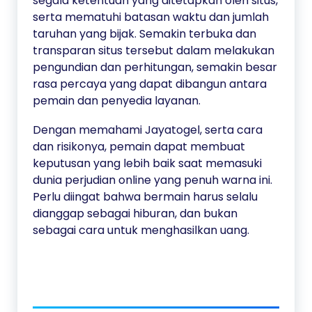
segala ketentuan yang ditetapkan oleh situs,
serta mematuhi batasan waktu dan jumlah
taruhan yang bijak. Semakin terbuka dan
transparan situs tersebut dalam melakukan
pengundian dan perhitungan, semakin besar
rasa percaya yang dapat dibangun antara
pemain dan penyedia layanan.
Dengan memahami Jayatogel, serta cara
dan risikonya, pemain dapat membuat
keputusan yang lebih baik saat memasuki
dunia perjudian online yang penuh warna ini.
Perlu diingat bahwa bermain harus selalu
dianggap sebagai hiburan, dan bukan
sebagai cara untuk menghasilkan uang.