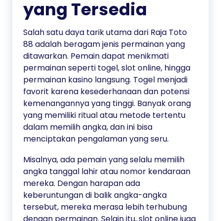
yang Tersedia
Salah satu daya tarik utama dari Raja Toto
88 adalah beragam jenis permainan yang
ditawarkan. Pemain dapat menikmati
permainan seperti togel, slot online, hingga
permainan kasino langsung. Togel menjadi
favorit karena kesederhanaan dan potensi
kemenangannya yang tinggi. Banyak orang
yang memiliki ritual atau metode tertentu
dalam memilih angka, dan ini bisa
menciptakan pengalaman yang seru.
Misalnya, ada pemain yang selalu memilih
angka tanggal lahir atau nomor kendaraan
mereka. Dengan harapan ada
keberuntungan di balik angka-angka
tersebut, mereka merasa lebih terhubung
dengan permainan. Selain itu, slot online juga