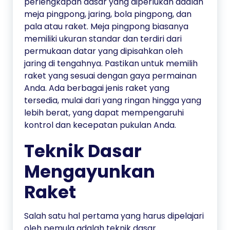
perlengkapan dasar yang diperlukan adalah
meja pingpong, jaring, bola pingpong, dan
pala atau raket. Meja pingpong biasanya
memiliki ukuran standar dan terdiri dari
permukaan datar yang dipisahkan oleh
jaring di tengahnya. Pastikan untuk memilih
raket yang sesuai dengan gaya permainan
Anda. Ada berbagai jenis raket yang
tersedia, mulai dari yang ringan hingga yang
lebih berat, yang dapat mempengaruhi
kontrol dan kecepatan pukulan Anda.
Teknik Dasar
Mengayunkan
Raket
Salah satu hal pertama yang harus dipelajari
oleh pemula adalah teknik dasar