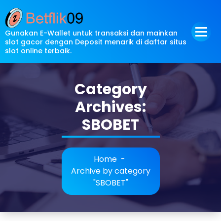
Skip
to
content
Gunakan E-Wallet untuk transaksi dan mainkan
slot gacor dengan Deposit menarik di daftar situs
slot online terbaik.
Category
Archives:
SBOBET
Home
-
Archive by category
"SBOBET"