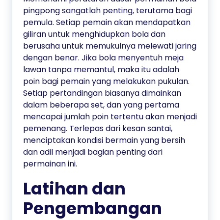
pingpong sangatlah penting, terutama bagi
pemula. Setiap pemain akan mendapatkan
giliran untuk menghidupkan bola dan
berusaha untuk memukulnya melewati jaring
dengan benar. Jika bola menyentuh meja
lawan tanpa memantul, maka itu adalah
poin bagi pemain yang melakukan pukulan.
Setiap pertandingan biasanya dimainkan
dalam beberapa set, dan yang pertama
mencapai jumlah poin tertentu akan menjadi
pemenang. Terlepas dari kesan santai,
menciptakan kondisi bermain yang bersih
dan adil menjadi bagian penting dari
permainan ini.
Latihan dan
Pengembangan