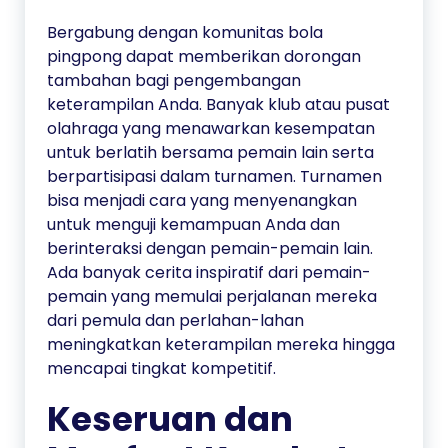
Bergabung dengan komunitas bola
pingpong dapat memberikan dorongan
tambahan bagi pengembangan
keterampilan Anda. Banyak klub atau pusat
olahraga yang menawarkan kesempatan
untuk berlatih bersama pemain lain serta
berpartisipasi dalam turnamen. Turnamen
bisa menjadi cara yang menyenangkan
untuk menguji kemampuan Anda dan
berinteraksi dengan pemain-pemain lain.
Ada banyak cerita inspiratif dari pemain-
pemain yang memulai perjalanan mereka
dari pemula dan perlahan-lahan
meningkatkan keterampilan mereka hingga
mencapai tingkat kompetitif.
Keseruan dan