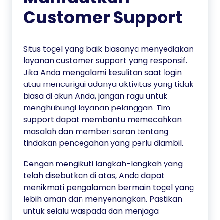
Customer Support
Situs togel yang baik biasanya menyediakan
layanan customer support yang responsif.
Jika Anda mengalami kesulitan saat login
atau mencurigai adanya aktivitas yang tidak
biasa di akun Anda, jangan ragu untuk
menghubungi layanan pelanggan. Tim
support dapat membantu memecahkan
masalah dan memberi saran tentang
tindakan pencegahan yang perlu diambil.
Dengan mengikuti langkah-langkah yang
telah disebutkan di atas, Anda dapat
menikmati pengalaman bermain togel yang
lebih aman dan menyenangkan. Pastikan
untuk selalu waspada dan menjaga