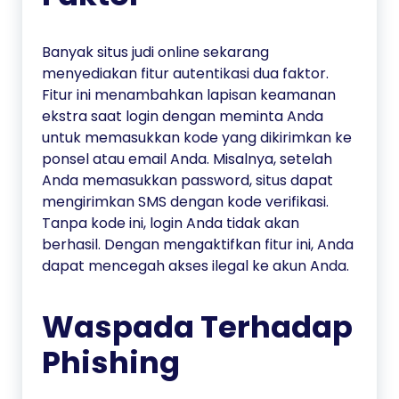
Banyak situs judi online sekarang
menyediakan fitur autentikasi dua faktor.
Fitur ini menambahkan lapisan keamanan
ekstra saat login dengan meminta Anda
untuk memasukkan kode yang dikirimkan ke
ponsel atau email Anda. Misalnya, setelah
Anda memasukkan password, situs dapat
mengirimkan SMS dengan kode verifikasi.
Tanpa kode ini, login Anda tidak akan
berhasil. Dengan mengaktifkan fitur ini, Anda
dapat mencegah akses ilegal ke akun Anda.
Waspada Terhadap
Phishing