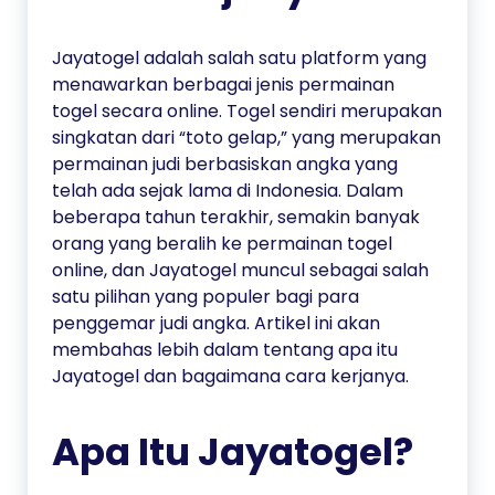
Jayatogel adalah salah satu platform yang
menawarkan berbagai jenis permainan
togel secara online. Togel sendiri merupakan
singkatan dari “toto gelap,” yang merupakan
permainan judi berbasiskan angka yang
telah ada sejak lama di Indonesia. Dalam
beberapa tahun terakhir, semakin banyak
orang yang beralih ke permainan togel
online, dan Jayatogel muncul sebagai salah
satu pilihan yang populer bagi para
penggemar judi angka. Artikel ini akan
membahas lebih dalam tentang apa itu
Jayatogel dan bagaimana cara kerjanya.
Apa Itu Jayatogel?