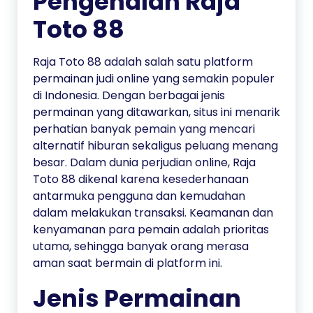
Pengenalan Raja
Toto 88
Raja Toto 88 adalah salah satu platform
permainan judi online yang semakin populer
di Indonesia. Dengan berbagai jenis
permainan yang ditawarkan, situs ini menarik
perhatian banyak pemain yang mencari
alternatif hiburan sekaligus peluang menang
besar. Dalam dunia perjudian online, Raja
Toto 88 dikenal karena kesederhanaan
antarmuka pengguna dan kemudahan
dalam melakukan transaksi. Keamanan dan
kenyamanan para pemain adalah prioritas
utama, sehingga banyak orang merasa
aman saat bermain di platform ini.
Jenis Permainan