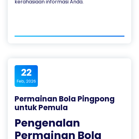
kerahasiaan informasi Anda.
22
Feb, 2026
Permainan Bola Pingpong
untuk Pemula
Pengenalan
Permainan Bola