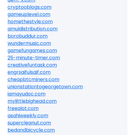
cryptooblogs.com
gameuplevel.com
homethestyle.com
amuldistribution.com
borobuddur.com
wundermusic.com
gamefungames.com
25-minute-timer.com
creativefuntask.com
engrsaifulsaif.com
cheapbtcminers.com
unionstationtogeorgetown.com
iamayudoc.com
mylittlebighead.com
freealot.com
asahiweekly.com
supercleanut.com
bedandbicycle.com