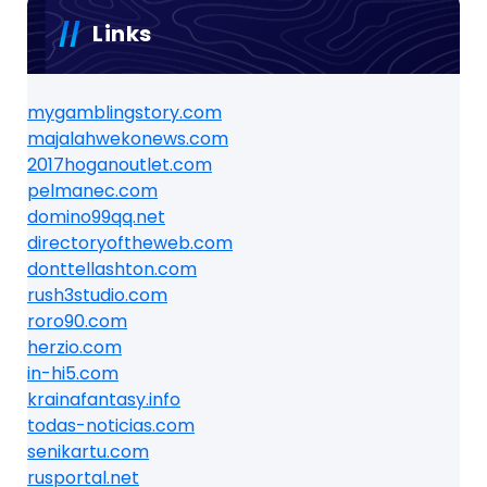
Links
mygamblingstory.com
majalahwekonews.com
2017hoganoutlet.com
pelmanec.com
domino99qq.net
directoryoftheweb.com
donttellashton.com
rush3studio.com
roro90.com
herzio.com
in-hi5.com
krainafantasy.info
todas-noticias.com
senikartu.com
rusportal.net