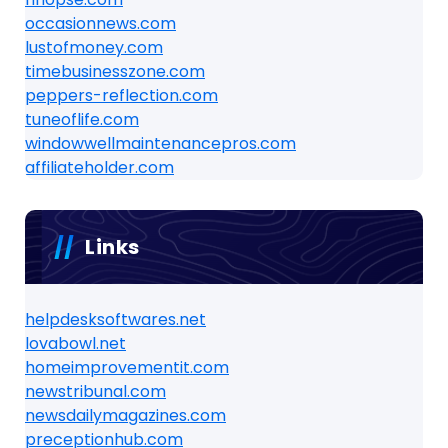
occasionnews.com
lustofmoney.com
timebusinesszone.com
peppers-reflection.com
tuneoflife.com
windowwellmaintenancepros.com
affiliateholder.com
Links
helpdesksoftwares.net
lovabowl.net
homeimprovementit.com
newstribunal.com
newsdailymagazines.com
preceptionhub.com