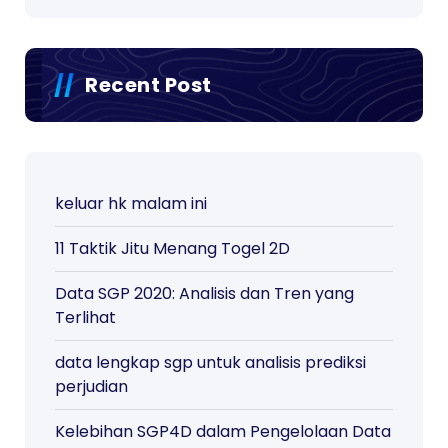
Recent Post
keluar hk malam ini
11 Taktik Jitu Menang Togel 2D
Data SGP 2020: Analisis dan Tren yang
Terlihat
data lengkap sgp untuk analisis prediksi
perjudian
Kelebihan SGP4D dalam Pengelolaan Data