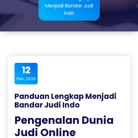
Menjadi Bandar Judi
Indo
12
Feb, 2026
Panduan Lengkap Menjadi
Bandar Judi Indo
Pengenalan Dunia
Judi Online