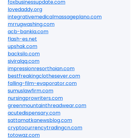
foxbusinessupdate.com
lovedaddy.org
integrativemedicalmassageplano.com
mrrugwashing.com
acb-bankia.com
flash-es.net
upshak.com
backsilo.com
siviralqq.com
impressionresorthoian.com
bestfreakingclothesever.com
falling-film-evaporator.com
sumuslawfirm.com
nursingprowriters.com
greenmountainthreadwear.com
acutedispensary.com
sattamatkanewsblog.com
cryptocurrencytradingcn.com
totowaz.com