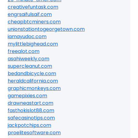
creativefuntask.com
engrsaifulsaif.com
cheapbtcminers.com
unionstationtogeorgetown.com
iamayudoc.com
mylittlebighead.com
freealot.com
asahiweekly.com
supercleanut.com
bedandbicycle.com
heraldcalifornia.com
graphicmonkeys.com
gamepixies.com
drawneastart.com
fasthokislot88.com
safecasinotips.com
jackpotchips.com
proelitesoftware.com