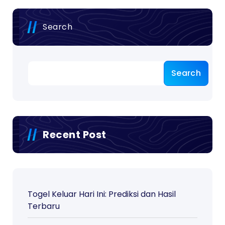
Search
Search
Recent Post
Togel Keluar Hari Ini: Prediksi dan Hasil
Terbaru