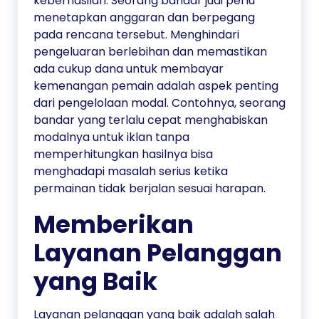
keberhasilan. Seorang bandar judi perlu
menetapkan anggaran dan berpegang
pada rencana tersebut. Menghindari
pengeluaran berlebihan dan memastikan
ada cukup dana untuk membayar
kemenangan pemain adalah aspek penting
dari pengelolaan modal. Contohnya, seorang
bandar yang terlalu cepat menghabiskan
modalnya untuk iklan tanpa
memperhitungkan hasilnya bisa
menghadapi masalah serius ketika
permainan tidak berjalan sesuai harapan.
Memberikan
Layanan Pelanggan
yang Baik
Layanan pelanggan yang baik adalah salah