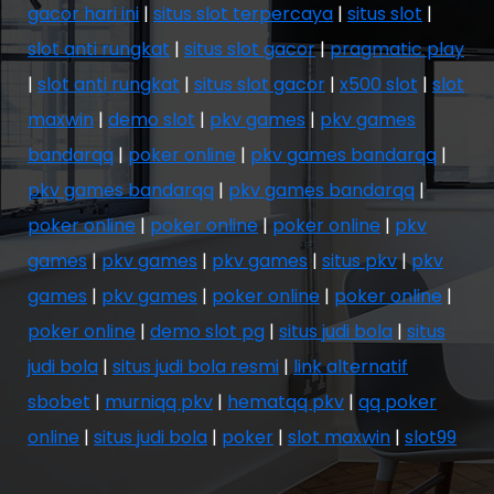
gacor hari ini
|
situs slot terpercaya
|
situs slot
|
slot anti rungkat
|
situs slot gacor
|
pragmatic play
|
slot anti rungkat
|
situs slot gacor
|
x500 slot
|
slot
maxwin
|
demo slot
|
pkv games
|
pkv games
bandarqq
|
poker online
|
pkv games bandarqq
|
pkv games bandarqq
|
pkv games bandarqq
|
poker online
|
poker online
|
poker online
|
pkv
games
|
pkv games
|
pkv games
|
situs pkv
|
pkv
games
|
pkv games
|
poker online
|
poker online
|
poker online
|
demo slot pg
|
situs judi bola
|
situs
judi bola
|
situs judi bola resmi
|
link alternatif
sbobet
|
murniqq pkv
|
hematqq pkv
|
qq poker
online
|
situs judi bola
|
poker
|
slot maxwin
|
slot99