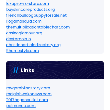
lexapro-rx-store.com
buyskincareproducts.org
frenchbulldogpuppyforsale.net
kogamasquid.com
themultiplicationtablechart.com
casinoglamour.org
dextercoin.io
christianarticledirectory.org
5homestyle.com
Links
mygamblingstory.com
majalahwekonews.com
2017hoganoutlet.com
pelmanec.com