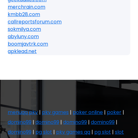
merchrain.com
kmbb28.com
callreportsforum.com
sokmilya.com
abyluny.com
boomjavtrk.com
apklead.net
menuqq pkv
|
pkv games
|
poker online
|
poker
|
domino99
|
domino99
|
domino99
|
domino99
|
domino99
|
pg slot
|
pkv games qq
|
pg slot
|
slot