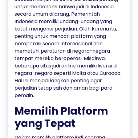
untuk memahami bahwa judi di Indonesia
secara umum dilarang. Pemerintah
Indonesia memiliki undang-undang yang
ketat mengenai perjudian. Oleh karena itu,
penting untuk mencari platform yang
beroperasi secara internasional dan
mematuhi peraturan di negara-negara
tempat mereka beroperasi. Misalnya,
beberapa situs judi online memiliki lisensi di
negara-negara seperti Malta atau Curacao.
Hal ini menjadi langkah penting agar
perjudian tetap sah dan aman bagi para
pemain.
Memilih Platform
yang Tepat
Dalam memilih platform judi, seorang