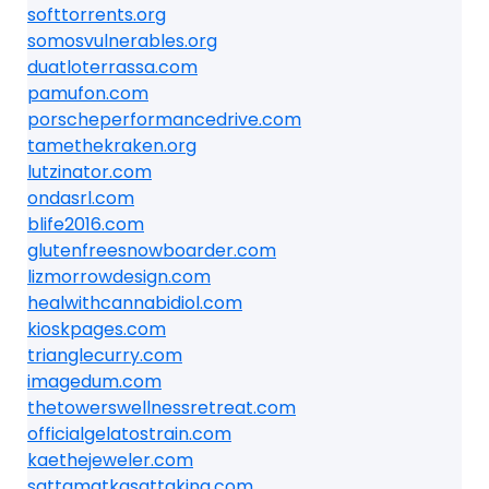
softtorrents.org
somosvulnerables.org
duatloterrassa.com
pamufon.com
porscheperformancedrive.com
tamethekraken.org
lutzinator.com
ondasrl.com
blife2016.com
glutenfreesnowboarder.com
lizmorrowdesign.com
healwithcannabidiol.com
kioskpages.com
trianglecurry.com
imagedum.com
thetowerswellnessretreat.com
officialgelatostrain.com
kaethejeweler.com
sattamatkasattaking.com