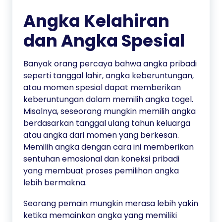
Angka Kelahiran
dan Angka Spesial
Banyak orang percaya bahwa angka pribadi
seperti tanggal lahir, angka keberuntungan,
atau momen spesial dapat memberikan
keberuntungan dalam memilih angka togel.
Misalnya, seseorang mungkin memilih angka
berdasarkan tanggal ulang tahun keluarga
atau angka dari momen yang berkesan.
Memilih angka dengan cara ini memberikan
sentuhan emosional dan koneksi pribadi
yang membuat proses pemilihan angka
lebih bermakna.
Seorang pemain mungkin merasa lebih yakin
ketika memainkan angka yang memiliki