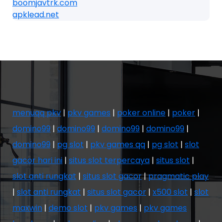
boomjavtrk.com
apklead.net
menuqq pkv
|
pkv games
|
poker online
|
poker
|
domino99
|
domino99
|
domino99
|
domino99
|
domino99
|
pg slot
|
pkv games qq
|
pg slot
|
slot
gacor hari ini
|
situs slot terpercaya
|
situs slot
|
slot anti rungkat
|
situs slot gacor
|
pragmatic play
|
slot anti rungkat
|
situs slot gacor
|
x500 slot
|
slot
maxwin
|
demo slot
|
pkv games
|
pkv games