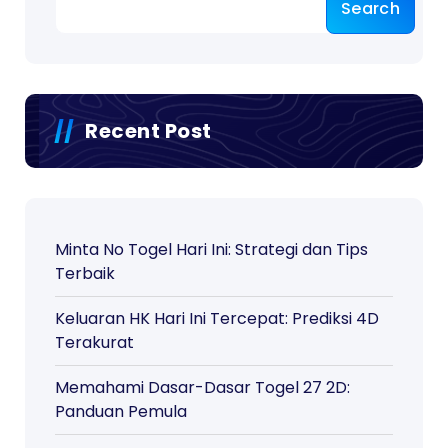
Search
Recent Post
Minta No Togel Hari Ini: Strategi dan Tips
Terbaik
Keluaran HK Hari Ini Tercepat: Prediksi 4D
Terakurat
Memahami Dasar-Dasar Togel 27 2D:
Panduan Pemula