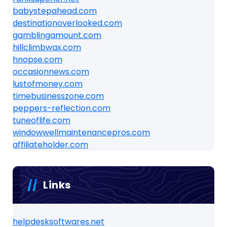
babystepahead.com
destinationoverlooked.com
gamblingamount.com
hillclimbwax.com
hnopse.com
occasionnews.com
lustofmoney.com
timebusinesszone.com
peppers-reflection.com
tuneoflife.com
windowwellmaintenancepros.com
affiliateholder.com
Links
helpdesksoftwares.net