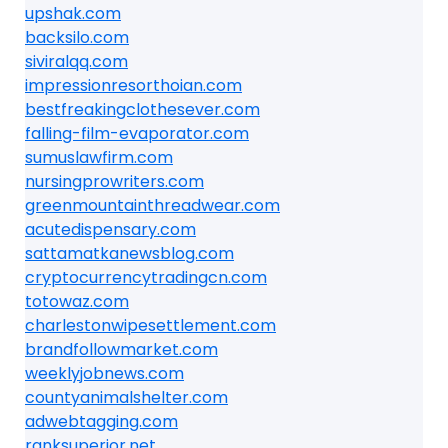
upshak.com
backsilo.com
siviralqq.com
impressionresorthoian.com
bestfreakingclothesever.com
falling-film-evaporator.com
sumuslawfirm.com
nursingprowriters.com
greenmountainthreadwear.com
acutedispensary.com
sattamatkanewsblog.com
cryptocurrencytradingcn.com
totowaz.com
charlestonwipesettlement.com
brandfollowmarket.com
weeklyjobnews.com
countyanimalshelter.com
adwebtagging.com
ranksuperior.net