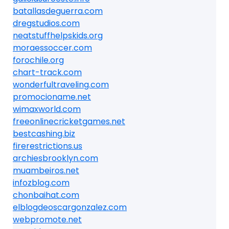
batallasdeguerra.com
dregstudios.com
neatstuffhelpskids.org
moraessoccer.com
forochile.org
chart-track.com
wonderfultraveling.com
promocioname.net
wimaxworld.com
freeonlinecricketgames.net
bestcashing.biz
firerestrictions.us
archiesbrooklyn.com
muambeiros.net
infozblog.com
chonbaihat.com
elblogdeoscargonzalez.com
webpromote.net