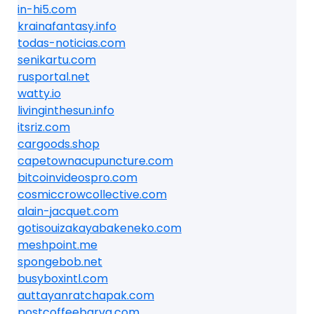
in-hi5.com
krainafantasy.info
todas-noticias.com
senikartu.com
rusportal.net
watty.io
livinginthesun.info
itsriz.com
cargoods.shop
capetownacupuncture.com
bitcoinvideospro.com
cosmiccrowcollective.com
alain-jacquet.com
gotisouizakayabakeneko.com
meshpoint.me
spongebob.net
busyboxintl.com
auttayanratchapak.com
postcoffeebarva.com