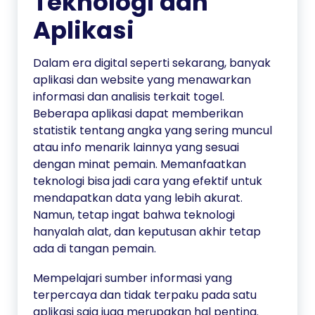
Teknologi dan
Aplikasi
Dalam era digital seperti sekarang, banyak
aplikasi dan website yang menawarkan
informasi dan analisis terkait togel.
Beberapa aplikasi dapat memberikan
statistik tentang angka yang sering muncul
atau info menarik lainnya yang sesuai
dengan minat pemain. Memanfaatkan
teknologi bisa jadi cara yang efektif untuk
mendapatkan data yang lebih akurat.
Namun, tetap ingat bahwa teknologi
hanyalah alat, dan keputusan akhir tetap
ada di tangan pemain.
Mempelajari sumber informasi yang
terpercaya dan tidak terpaku pada satu
aplikasi saja juga merupakan hal penting.