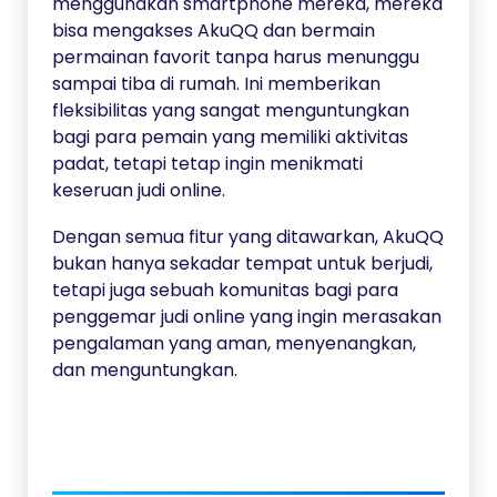
menggunakan smartphone mereka, mereka
bisa mengakses AkuQQ dan bermain
permainan favorit tanpa harus menunggu
sampai tiba di rumah. Ini memberikan
fleksibilitas yang sangat menguntungkan
bagi para pemain yang memiliki aktivitas
padat, tetapi tetap ingin menikmati
keseruan judi online.
Dengan semua fitur yang ditawarkan, AkuQQ
bukan hanya sekadar tempat untuk berjudi,
tetapi juga sebuah komunitas bagi para
penggemar judi online yang ingin merasakan
pengalaman yang aman, menyenangkan,
dan menguntungkan.