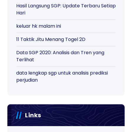
Hasil Langsung SGP: Update Terbaru Setiap
Hari
keluar hk malam ini
11 Taktik Jitu Menang Togel 2D
Data SGP 2020: Analisis dan Tren yang
Terlihat
data lengkap sgp untuk analisis prediksi
perjudian
Links