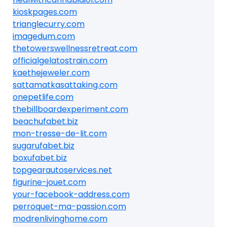
kioskpages.com
trianglecurry.com
imagedum.com
thetowerswellnessretreat.com
officialgelatostrain.com
kaethejeweler.com
sattamatkasattaking.com
onepetlife.com
thebillboardexperiment.com
beachufabet.biz
mon-tresse-de-lit.com
sugarufabet.biz
boxufabet.biz
topgearautoservices.net
figurine-jouet.com
your-facebook-address.com
perroquet-ma-passion.com
modrenlivinghome.com