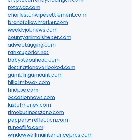
totowaz.com
charlestonwipesettlement.com
brandfollowmarket.com
weeklyjobnews.com
countyanimalshelter.com
adwebtagging.com
ranksuperior.net
babystepahead.com
destinationoverlooked.com
gamblingamount.com
hillclimbwax.com
hnopse.com
occasionnews.com
lustofmoney.com
timebusinesszone.com
peppers-reflection.com
tuneoflife.com
windowwellmaintenancepros.com