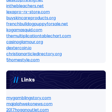
inthebleachers.net
lexapro-rx-store.com
buyskincareproducts.org
frenchbulldogpuppyforsale.net
kogamasquid.com
themultiplicationtablechart.com
casinoglamour.org
dextercoin.io
christianarticledirectory.org
5homestyle.com
Links
mygamblingstory.com
majalahwekonews.com
2017hoganoutlet.com