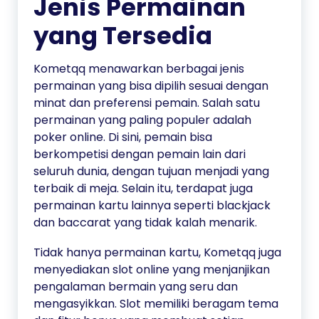
Jenis Permainan
yang Tersedia
Kometqq menawarkan berbagai jenis
permainan yang bisa dipilih sesuai dengan
minat dan preferensi pemain. Salah satu
permainan yang paling populer adalah
poker online. Di sini, pemain bisa
berkompetisi dengan pemain lain dari
seluruh dunia, dengan tujuan menjadi yang
terbaik di meja. Selain itu, terdapat juga
permainan kartu lainnya seperti blackjack
dan baccarat yang tidak kalah menarik.
Tidak hanya permainan kartu, Kometqq juga
menyediakan slot online yang menjanjikan
pengalaman bermain yang seru dan
mengasyikkan. Slot memiliki beragam tema