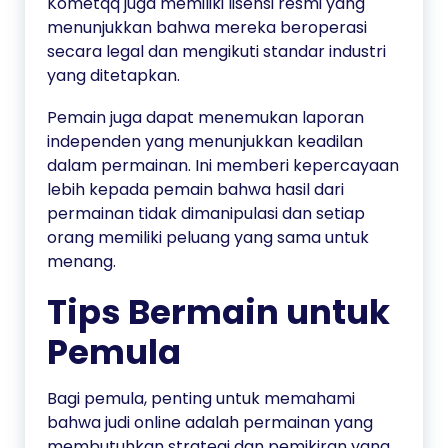
Kometqq juga memiliki lisensi resmi yang
menunjukkan bahwa mereka beroperasi
secara legal dan mengikuti standar industri
yang ditetapkan.
Pemain juga dapat menemukan laporan
independen yang menunjukkan keadilan
dalam permainan. Ini memberi kepercayaan
lebih kepada pemain bahwa hasil dari
permainan tidak dimanipulasi dan setiap
orang memiliki peluang yang sama untuk
menang.
Tips Bermain untuk
Pemula
Bagi pemula, penting untuk memahami
bahwa judi online adalah permainan yang
membutuhkan strategi dan pemikiran yang