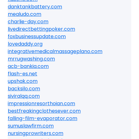
danktankbattery.com
mealudo.com
charlie-day.com
livedirectbettingpoker.com
foxbusinessupdate.com
lovedaddy.org
integrativemedicalmassageplano.com
mrrugwashing.com
acb-bankia.com
flash-es.net
upshak.com
backsilo.com
siviralqq.com
impressionresorthoian.com
bestfreakingclothesever.com
falling-film-evaporator.com
sumuslawfirm.com
nursingprowriters.com