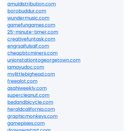
amuldistribution.com
borobuddur.com
wundermusic.com
gamefungames.com
25-minute-timer.com
creativefuntask.com
engrsaifulsaif.com
cheapbtcminers.com
unionstationtogeorgetown.com
iamayudoc.com
mylittlebighead.com
freealot.com
asahiweekly.com
supercleanut.com
bedandbicycle.com
heraldcalifornia.com
graphicmonkeys.com
gamepixies.com
drawneastart.com