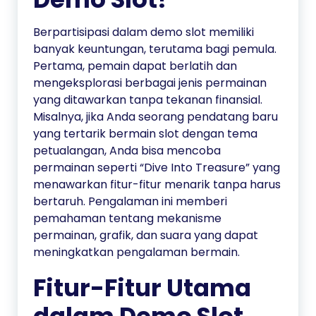
Berpartisipasi dalam demo slot memiliki
banyak keuntungan, terutama bagi pemula.
Pertama, pemain dapat berlatih dan
mengeksplorasi berbagai jenis permainan
yang ditawarkan tanpa tekanan finansial.
Misalnya, jika Anda seorang pendatang baru
yang tertarik bermain slot dengan tema
petualangan, Anda bisa mencoba
permainan seperti “Dive Into Treasure” yang
menawarkan fitur-fitur menarik tanpa harus
bertaruh. Pengalaman ini memberi
pemahaman tentang mekanisme
permainan, grafik, dan suara yang dapat
meningkatkan pengalaman bermain.
Fitur-Fitur Utama