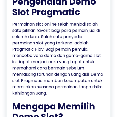
Pengenalan Demo
Slot Pragmatic
Permainan slot online telah menjadi salah
satu pilihan favorit bagi para pemain judi di
seluruh dunia. Salah satu penyedia
permainan slot yang terkenal adalah
Pragmatic Play. Bagi pemain pemula,
mencoba versi demo dari game-game slot
ini dapat menjadi cara yang tepat untuk
memahami cara bermain sebelum
memasang taruhan dengan uang asli. Demo
slot Pragmatic memberi kesempatan untuk
merasakan suasana permainan tanpa risiko
kehilangan uang.
Mengapa Memilih
Demo Slot?