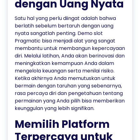
dengan Uang Nyata
Satu hal yang perlu diingat adalah bahwa
berlatih sebelum bertaruh dengan uang
nyata sangatlah penting. Demo slot
Pragmatic bisa menjadi alat yang sangat
membantu untuk membangun kepercayaan
diri. Melalui latihan, Anda akan berinovasi dan
meningkatkan kemampuan Anda dalam
mengelola keuangan serta menilai risiko.
Ketika akhirnya Anda memutuskan untuk
bermain dengan taruhan yang sebenarnya,
rasa percaya diri dan pengetahuan tentang
permainan yang Anda pilih bisa memberikan
keunggulan yang lebih signifikan.
Memilih Platform
Terpercaya untuk