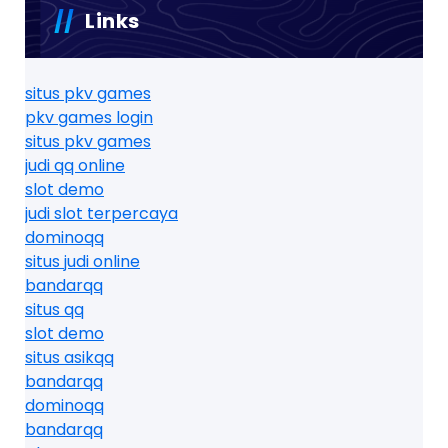
Links
situs pkv games
pkv games login
situs pkv games
judi qq online
slot demo
judi slot terpercaya
dominoqq
situs judi online
bandarqq
situs qq
slot demo
situs asikqq
bandarqq
dominoqq
bandarqq