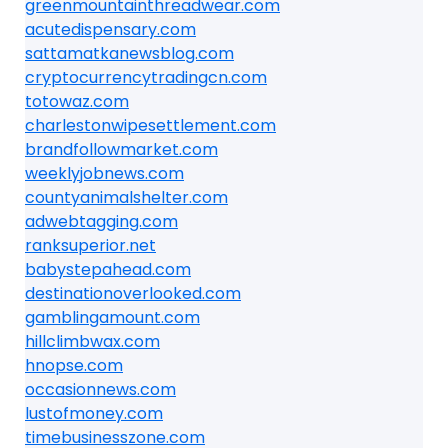
greenmountainthreadwear.com
acutedispensary.com
sattamatkanewsblog.com
cryptocurrencytradingcn.com
totowaz.com
charlestonwipesettlement.com
brandfollowmarket.com
weeklyjobnews.com
countyanimalshelter.com
adwebtagging.com
ranksuperior.net
babystepahead.com
destinationoverlooked.com
gamblingamount.com
hillclimbwax.com
hnopse.com
occasionnews.com
lustofmoney.com
timebusinesszone.com