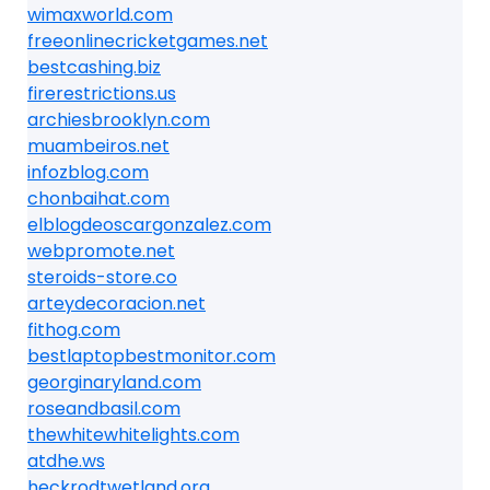
wimaxworld.com
freeonlinecricketgames.net
bestcashing.biz
firerestrictions.us
archiesbrooklyn.com
muambeiros.net
infozblog.com
chonbaihat.com
elblogdeoscargonzalez.com
webpromote.net
steroids-store.co
arteydecoracion.net
fithog.com
bestlaptopbestmonitor.com
georginaryland.com
roseandbasil.com
thewhitewhitelights.com
atdhe.ws
heckrodtwetland.org