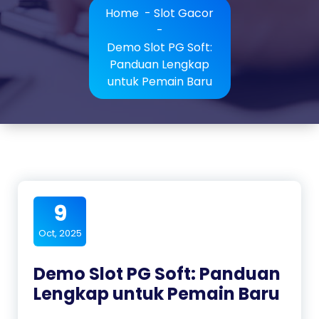
Home
-
Slot Gacor
-
Demo Slot PG Soft:
Panduan Lengkap
untuk Pemain Baru
9
Oct, 2025
Demo Slot PG Soft: Panduan
Lengkap untuk Pemain Baru