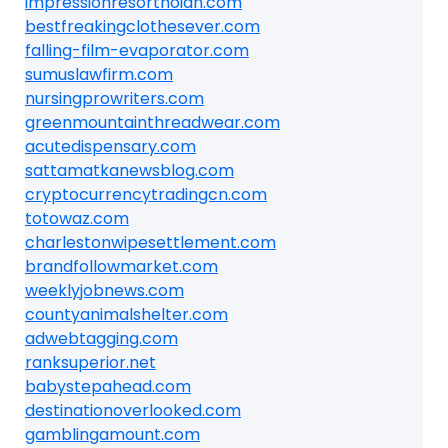
impressionresorthoian.com
bestfreakingclothesever.com
falling-film-evaporator.com
sumuslawfirm.com
nursingprowriters.com
greenmountainthreadwear.com
acutedispensary.com
sattamatkanewsblog.com
cryptocurrencytradingcn.com
totowaz.com
charlestonwipesettlement.com
brandfollowmarket.com
weeklyjobnews.com
countyanimalshelter.com
adwebtagging.com
ranksuperior.net
babystepahead.com
destinationoverlooked.com
gamblingamount.com