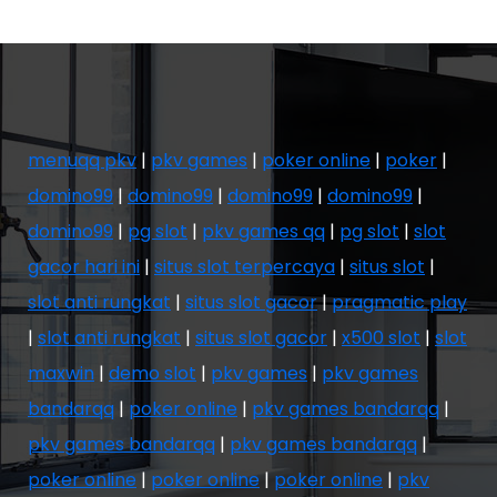
menuqq pkv
|
pkv games
|
poker online
|
poker
|
domino99
|
domino99
|
domino99
|
domino99
|
domino99
|
pg slot
|
pkv games qq
|
pg slot
|
slot
gacor hari ini
|
situs slot terpercaya
|
situs slot
|
slot anti rungkat
|
situs slot gacor
|
pragmatic play
|
slot anti rungkat
|
situs slot gacor
|
x500 slot
|
slot
maxwin
|
demo slot
|
pkv games
|
pkv games
bandarqq
|
poker online
|
pkv games bandarqq
|
pkv games bandarqq
|
pkv games bandarqq
|
poker online
|
poker online
|
poker online
|
pkv