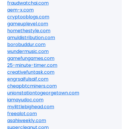
fraudwatchai.com
aem-x.com
cryptooblogs.com
gameuplevel.com
homethestyle.com
amuldistribution.com
borobuddur.com
wundermusic.com
gamefungames.com
25-minute-timer.com
creativefuntask.com
engrsaifulsaif.com
cheapbtcminers.com
unionstationtogeorgetown.com
iamayudoc.com
mylittlebighead.com
freealot.com
asahiweekly.com
supercleanut.com