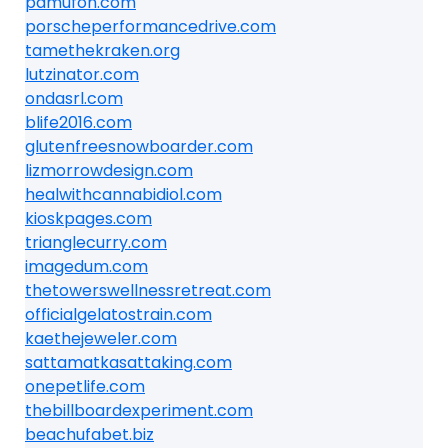
pamufon.com
porscheperformancedrive.com
tamethekraken.org
lutzinator.com
ondasrl.com
blife2016.com
glutenfreesnowboarder.com
lizmorrowdesign.com
healwithcannabidiol.com
kioskpages.com
trianglecurry.com
imagedum.com
thetowerswellnessretreat.com
officialgelatostrain.com
kaethejeweler.com
sattamatkasattaking.com
onepetlife.com
thebillboardexperiment.com
beachufabet.biz