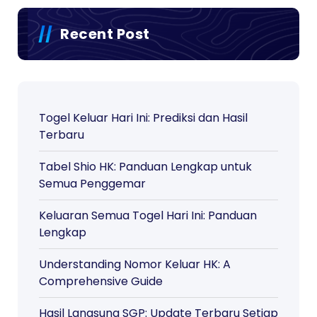
Recent Post
Togel Keluar Hari Ini: Prediksi dan Hasil
Terbaru
Tabel Shio HK: Panduan Lengkap untuk
Semua Penggemar
Keluaran Semua Togel Hari Ini: Panduan
Lengkap
Understanding Nomor Keluar HK: A
Comprehensive Guide
Hasil Langsung SGP: Update Terbaru Setiap