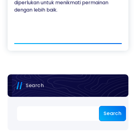
diperlukan untuk menikmati permainan
dengan lebih baik.
Search
Search