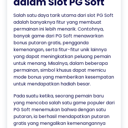
dalam Slot PG Soft
Salah satu daya tarik utama dari slot PG Soft
adalah banyaknya fitur yang membuat
permainan ini lebih menarik. Contohnya,
banyak game dari PG Soft menawarkan
bonus putaran gratis, pengganda
kemenangan, serta fitur-fitur unik lainnya
yang dapat meningkatkan peluang pemain
untuk menang. Misalnya, dalam beberapa
permainan, simbol khusus dapat memicu
mode bonus yang memberikan kesempatan
untuk mendapatkan hadiah besar.
Pada suatu ketika, seorang pemain baru
yang mencoba salah satu game populer dari
PG Soft menemukan bahwa dengan satu
putaran, ia berhasil mendapatkan putaran
gratis yang mengalikan kemenangannya