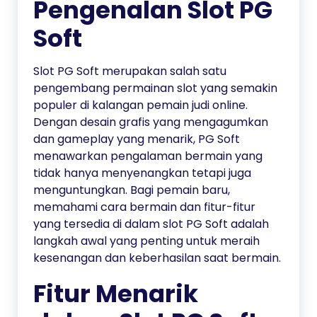
Pengenalan Slot PG
Soft
Slot PG Soft merupakan salah satu
pengembang permainan slot yang semakin
populer di kalangan pemain judi online.
Dengan desain grafis yang mengagumkan
dan gameplay yang menarik, PG Soft
menawarkan pengalaman bermain yang
tidak hanya menyenangkan tetapi juga
menguntungkan. Bagi pemain baru,
memahami cara bermain dan fitur-fitur
yang tersedia di dalam slot PG Soft adalah
langkah awal yang penting untuk meraih
kesenangan dan keberhasilan saat bermain.
Fitur Menarik