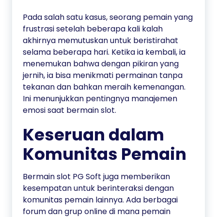
Pada salah satu kasus, seorang pemain yang
frustrasi setelah beberapa kali kalah
akhirnya memutuskan untuk beristirahat
selama beberapa hari. Ketika ia kembali, ia
menemukan bahwa dengan pikiran yang
jernih, ia bisa menikmati permainan tanpa
tekanan dan bahkan meraih kemenangan.
Ini menunjukkan pentingnya manajemen
emosi saat bermain slot.
Keseruan dalam
Komunitas Pemain
Bermain slot PG Soft juga memberikan
kesempatan untuk berinteraksi dengan
komunitas pemain lainnya. Ada berbagai
forum dan grup online di mana pemain