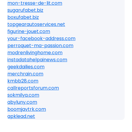
mon-tresse-de-lit.com
sugarufabet.biz
boxufabet.biz
topgearautoservices.net
figurine-jouet.com
your-facebook-address.com
perroquet-ma-passion.com
modrenlivinghome.com
instadatahelpainews.com
geekdailies.com
merchrain.com
kmbb28.com
callreportsforum.com
sokmilya.com
abyluny.com
boomjavtrk.com
apklead.net