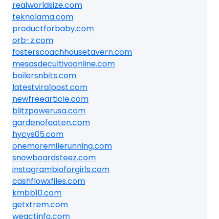
realworldsize.com
teknolama.com
productforbaby.com
orb-z.com
fosterscoachhousetavern.com
mesasdecultivoonline.com
boilersnbits.com
latestviralpost.com
newfreearticle.com
blitzpowerusa.com
gardenofeaten.com
hycys05.com
onemoremilerunning.com
snowboardsteez.com
instagrambioforgirls.com
cashflowxfiles.com
kmbb10.com
getxtrem.com
weactinfo.com