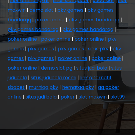
|
slot anti rungkat
|
situs slot gacor
|
x500 slot
|
slot
maxwin
|
demo slot
|
pkv games
|
pkv games
bandarqq
|
poker online
|
pkv games bandarqq
|
pkv games bandarqq
|
pkv games bandarqq
|
poker online
|
poker online
|
poker online
|
pkv
games
|
pkv games
|
pkv games
|
situs pkv
|
pkv
games
|
pkv games
|
poker online
|
poker online
|
poker online
|
demo slot pg
|
situs judi bola
|
situs
judi bola
|
situs judi bola resmi
|
link alternatif
sbobet
|
murniqq pkv
|
hematqq pkv
|
qq poker
online
|
situs judi bola
|
poker
|
slot maxwin
|
slot99