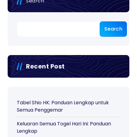
Search
Search
Recent Post
Tabel Shio HK: Panduan Lengkap untuk
Semua Penggemar
Keluaran Semua Togel Hari Ini: Panduan
Lengkap