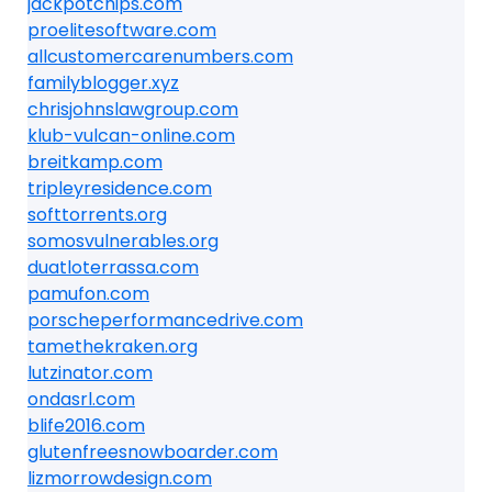
jackpotchips.com
proelitesoftware.com
allcustomercarenumbers.com
familyblogger.xyz
chrisjohnslawgroup.com
klub-vulcan-online.com
breitkamp.com
tripleyresidence.com
softtorrents.org
somosvulnerables.org
duatloterrassa.com
pamufon.com
porscheperformancedrive.com
tamethekraken.org
lutzinator.com
ondasrl.com
blife2016.com
glutenfreesnowboarder.com
lizmorrowdesign.com