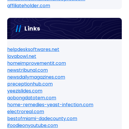
affiliateholder.com
Links
helpdesksoftwares.net
lovabowl.net
homeimprovementit.com
newstribunal.com
newsdailymagazines.com
preceptionhub.com
yeezislides.com
aobongdatotem.com
home-remedies-yeast-infection.com
electroreal.com
bestofmiami-dadecounty.com
ifoodieonyoutube.com