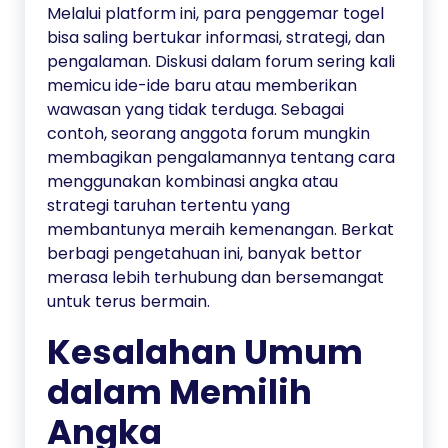
Melalui platform ini, para penggemar togel
bisa saling bertukar informasi, strategi, dan
pengalaman. Diskusi dalam forum sering kali
memicu ide-ide baru atau memberikan
wawasan yang tidak terduga. Sebagai
contoh, seorang anggota forum mungkin
membagikan pengalamannya tentang cara
menggunakan kombinasi angka atau
strategi taruhan tertentu yang
membantunya meraih kemenangan. Berkat
berbagi pengetahuan ini, banyak bettor
merasa lebih terhubung dan bersemangat
untuk terus bermain.
Kesalahan Umum
dalam Memilih
Angka