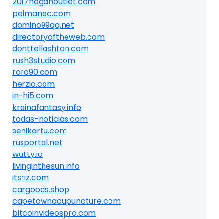
2017hoganoutlet.com
pelmanec.com
domino99qq.net
directoryoftheweb.com
donttellashton.com
rush3studio.com
roro90.com
herzio.com
in-hi5.com
krainafantasy.info
todas-noticias.com
senikartu.com
rusportal.net
watty.io
livinginthesun.info
itsriz.com
cargoods.shop
capetownacupuncture.com
bitcoinvideospro.com