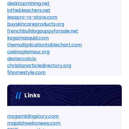
desktopmining.net
inthebleachers.net
lexapro-rx-store.com
buyskincareproducts.org
frenchbulldogpuppyforsale.net
kogamasquid.com
themultiplicationtablechart.com
casinoglamour.org
dextercoin.io
christianarticledirectory.org
5homestyle.com
Links
mygamblingstory.com
majalahwekonews.com