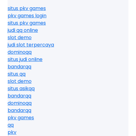
situs pkv games
pkv games login
situs pkv games
judi qq online
slot demo
judi slot terpercaya
dominoqq
situs judi online
bandarqq
situs qq
slot demo
situs asikqq
bandarqq
dominoqq
bandarqq
pkv games
qq
pkv