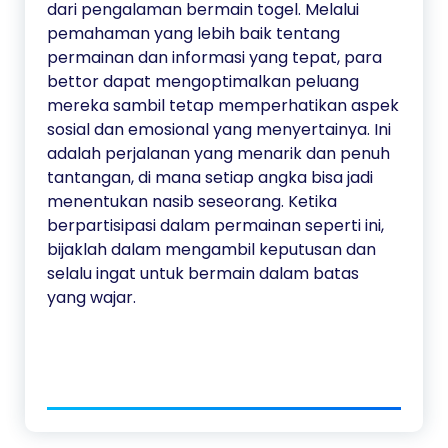
dari pengalaman bermain togel. Melalui
pemahaman yang lebih baik tentang
permainan dan informasi yang tepat, para
bettor dapat mengoptimalkan peluang
mereka sambil tetap memperhatikan aspek
sosial dan emosional yang menyertainya. Ini
adalah perjalanan yang menarik dan penuh
tantangan, di mana setiap angka bisa jadi
menentukan nasib seseorang. Ketika
berpartisipasi dalam permainan seperti ini,
bijaklah dalam mengambil keputusan dan
selalu ingat untuk bermain dalam batas
yang wajar.