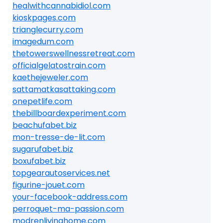
healwithcannabidiol.com
kioskpages.com
trianglecurry.com
imagedum.com
thetowerswellnessretreat.com
officialgelatostrain.com
kaethejeweler.com
sattamatkasattaking.com
onepetlife.com
thebillboardexperiment.com
beachufabet.biz
mon-tresse-de-lit.com
sugarufabet.biz
boxufabet.biz
topgearautoservices.net
figurine-jouet.com
your-facebook-address.com
perroquet-ma-passion.com
modrenlivinghome.com