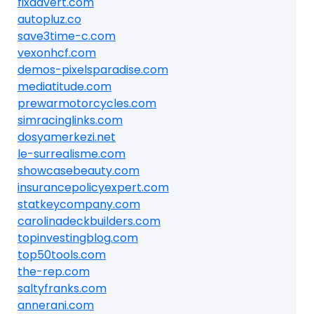
fixadvert.com
autopluz.co
save3time-c.com
vexonhcf.com
demos-pixelsparadise.com
mediatitude.com
prewarmotorcycles.com
simracinglinks.com
dosyamerkezi.net
le-surrealisme.com
showcasebeauty.com
insurancepolicyexpert.com
statkeycompany.com
carolinadeckbuilders.com
topinvestingblog.com
top50tools.com
the-rep.com
saltyfranks.com
annerani.com