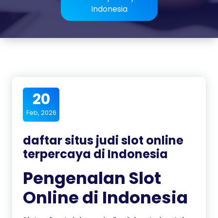
Indonesia
20
Feb, 2026
daftar situs judi slot online
terpercaya di Indonesia
Pengenalan Slot
Online di Indonesia