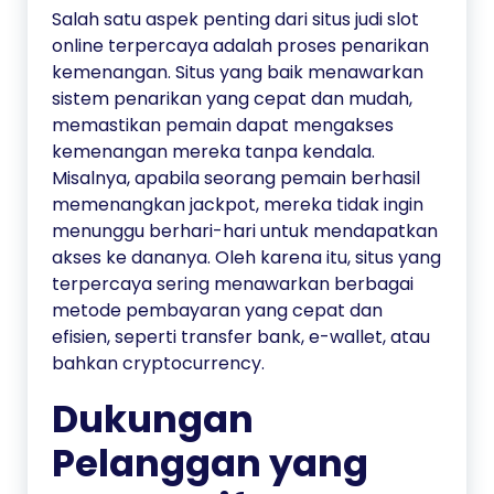
Salah satu aspek penting dari situs judi slot
online terpercaya adalah proses penarikan
kemenangan. Situs yang baik menawarkan
sistem penarikan yang cepat dan mudah,
memastikan pemain dapat mengakses
kemenangan mereka tanpa kendala.
Misalnya, apabila seorang pemain berhasil
memenangkan jackpot, mereka tidak ingin
menunggu berhari-hari untuk mendapatkan
akses ke dananya. Oleh karena itu, situs yang
terpercaya sering menawarkan berbagai
metode pembayaran yang cepat dan
efisien, seperti transfer bank, e-wallet, atau
bahkan cryptocurrency.
Dukungan
Pelanggan yang