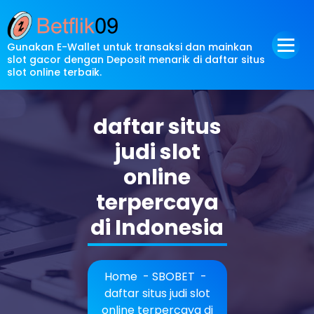
Skip
to
content
Gunakan E-Wallet untuk transaksi dan mainkan
slot gacor dengan Deposit menarik di daftar situs
slot online terbaik.
daftar situs
judi slot
online
terpercaya
di Indonesia
Home
-
SBOBET
-
daftar situs judi slot
online terpercaya di