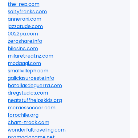
the-rep.com
saltyfranks.com
annerani.com
jazzatude.com
0022pa.com
zeroshare.info
bilesinc.com
milaretreatnz.com
modaagi.com
smallvilleph.com
galiciasuroeste.info
batallasdeguerra.com
dregstudios.com
neatstuffhelpskids.org
moraessoccer.com
forochile.org
chart-track.com
wonderfultraveling.com
promocioname.net