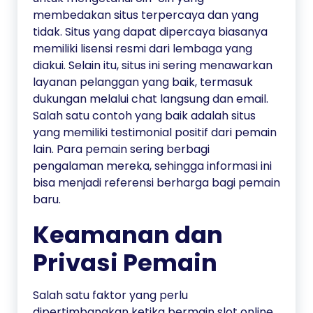
membedakan situs terpercaya dan yang
tidak. Situs yang dapat dipercaya biasanya
memiliki lisensi resmi dari lembaga yang
diakui. Selain itu, situs ini sering menawarkan
layanan pelanggan yang baik, termasuk
dukungan melalui chat langsung dan email.
Salah satu contoh yang baik adalah situs
yang memiliki testimonial positif dari pemain
lain. Para pemain sering berbagi
pengalaman mereka, sehingga informasi ini
bisa menjadi referensi berharga bagi pemain
baru.
Keamanan dan
Privasi Pemain
Salah satu faktor yang perlu
dipertimbangkan ketika bermain slot online