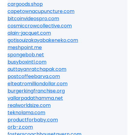
cargoods.shop
capetownacupuncture.com
bitcoinvideospro.com
cosmiccrowcollective.com
alain-jacquet.com
gotisouizakayabakeneko.com
meshpoint.me
spongebob.net
busyboxintl.com
auttayanratchapak.com
postcoffeebarva.com
elteatromilliondollar.com
burgerkingfranchise.org
vallarpadathamma.net
realworldsize.com
teknolama.com
productforbaby.com
orb-z.com
fosterscoachhousetavern.com