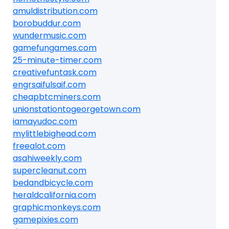
amuldistribution.com
borobuddur.com
wundermusic.com
gamefungames.com
25-minute-timer.com
creativefuntask.com
engrsaifulsaif.com
cheapbtcminers.com
unionstationtogeorgetown.com
iamayudoc.com
mylittlebighead.com
freealot.com
asahiweekly.com
supercleanut.com
bedandbicycle.com
heraldcalifornia.com
graphicmonkeys.com
gamepixies.com