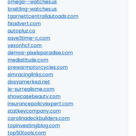
omega--watches.us
breitling-watches.us
tgarnettcentrallautoads.com
fixadvert.com
autopluz.co
save3time-c.com
vexonhcf.com
demos-pixelsparadise.com
mediatitude.com
prewarmotorcycles.com
simracinglinks.com
dosyamerkezi.net
le-surrealisme.com
showcasebeauty.com
insurancepolicyexpert.com
statkeycompany.com
carolinadeckbuilders.com
topinvestingblog.com
top50tools.com