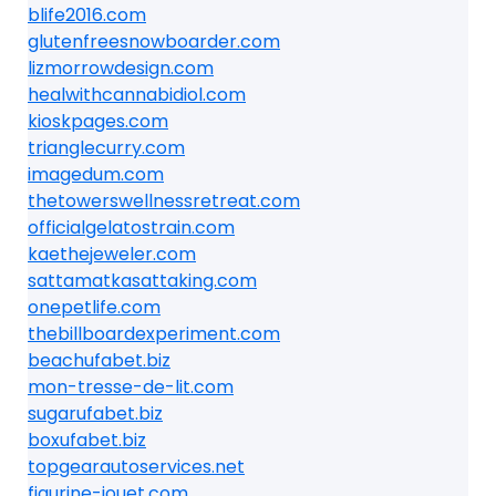
blife2016.com
glutenfreesnowboarder.com
lizmorrowdesign.com
healwithcannabidiol.com
kioskpages.com
trianglecurry.com
imagedum.com
thetowerswellnessretreat.com
officialgelatostrain.com
kaethejeweler.com
sattamatkasattaking.com
onepetlife.com
thebillboardexperiment.com
beachufabet.biz
mon-tresse-de-lit.com
sugarufabet.biz
boxufabet.biz
topgearautoservices.net
figurine-jouet.com