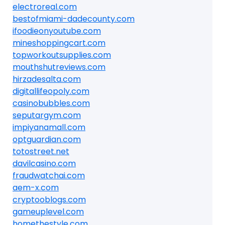
electroreal.com
bestofmiami-dadecounty.com
ifoodieonyoutube.com
mineshoppingcart.com
topworkoutsupplies.com
mouthshutreviews.com
hirzadesalta.com
digitallifeopoly.com
casinobubbles.com
seputargym.com
impiyanamall.com
optguardian.com
totostreet.net
davilcasino.com
fraudwatchai.com
aem-x.com
cryptooblogs.com
gameuplevel.com
homethestyle.com