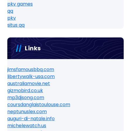
pkv games
qq
pkv
situs qq
Links
jimsfamousbbq.com
libertywalk-usa.com
australiamovie.net
gizmobird.co.uk
mp3djsong.com
coursdanglaistoulouse.com
neptunuslex.com
auguri-di-natale.info
michelewatch.us