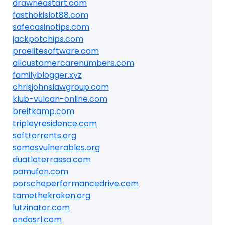
drawneastart.com
fasthokislot88.com
safecasinotips.com
jackpotchips.com
proelitesoftware.com
allcustomercarenumbers.com
familyblogger.xyz
chrisjohnslawgroup.com
klub-vulcan-online.com
breitkamp.com
tripleyresidence.com
softtorrents.org
somosvulnerables.org
duatloterrassa.com
pamufon.com
porscheperformancedrive.com
tamethekraken.org
lutzinator.com
ondasrl.com