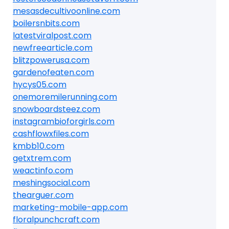
mesasdecultivoonline.com
boilersnbits.com
latestviralpost.com
newfreearticle.com
blitzpowerusa.com
gardenofeaten.com
hycys05.com
onemoremilerunning.com
snowboardsteez.com
instagrambioforgirls.com
cashflowxfiles.com
kmbb10.com
getxtrem.com
weactinfo.com
meshingsocial.com
thearguer.com
marketing-mobile-app.com
floralpunchcraft.com