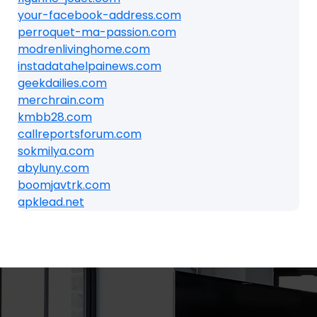
your-facebook-address.com
perroquet-ma-passion.com
modrenlivinghome.com
instadatahelpainews.com
geekdailies.com
merchrain.com
kmbb28.com
callreportsforum.com
sokmilya.com
abyluny.com
boomjavtrk.com
apklead.net