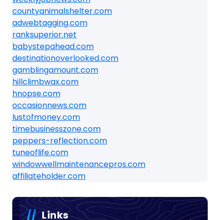
countyanimalshelter.com
adwebtagging.com
ranksuperior.net
babystepahead.com
destinationoverlooked.com
gamblingamount.com
hillclimbwax.com
hnopse.com
occasionnews.com
lustofmoney.com
timebusinesszone.com
peppers-reflection.com
tuneoflife.com
windowwellmaintenancepros.com
affiliateholder.com
Links