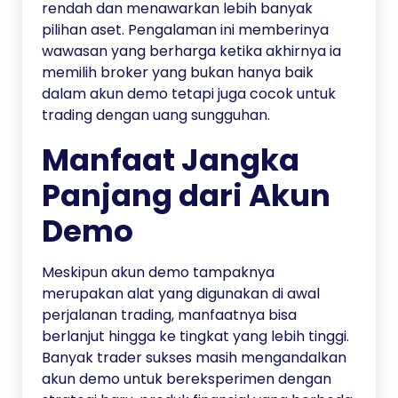
rendah dan menawarkan lebih banyak
pilihan aset. Pengalaman ini memberinya
wawasan yang berharga ketika akhirnya ia
memilih broker yang bukan hanya baik
dalam akun demo tetapi juga cocok untuk
trading dengan uang sungguhan.
Manfaat Jangka
Panjang dari Akun
Demo
Meskipun akun demo tampaknya
merupakan alat yang digunakan di awal
perjalanan trading, manfaatnya bisa
berlanjut hingga ke tingkat yang lebih tinggi.
Banyak trader sukses masih mengandalkan
akun demo untuk bereksperimen dengan