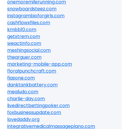
onemoremilerunning.com
snowboardsteez.com
instagrambioforgirls.com
cashflowxfiles.com
kmbb10.com
getxtrem.com
weactinfo.com
meshingsocial.com
thearguer.com
marketing-mobile-app.com
floralpunchcraft.com
fiasone.com
danktankbattery.com
mealudo.com
charlie-day.com
livedirectbettingpoker.com
foxbusinessupdate.com
lovedaddy.org
integrativemedicalmassageplano.com