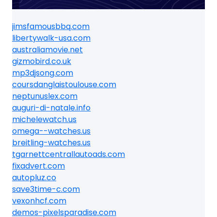
jimsfamousbbq.com
libertywalk-usa.com
australiamovie.net
gizmobird.co.uk
mp3djsong.com
coursdanglaistoulouse.com
neptunuslex.com
auguri-di-natale.info
michelewatch.us
omega--watches.us
breitling-watches.us
tgarnettcentrallautoads.com
fixadvert.com
autopluz.co
save3time-c.com
vexonhcf.com
demos-pixelsparadise.com