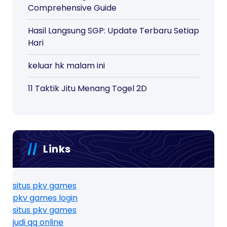
Comprehensive Guide
Hasil Langsung SGP: Update Terbaru Setiap
Hari
keluar hk malam ini
11 Taktik Jitu Menang Togel 2D
Links
situs pkv games
pkv games login
situs pkv games
judi qq online