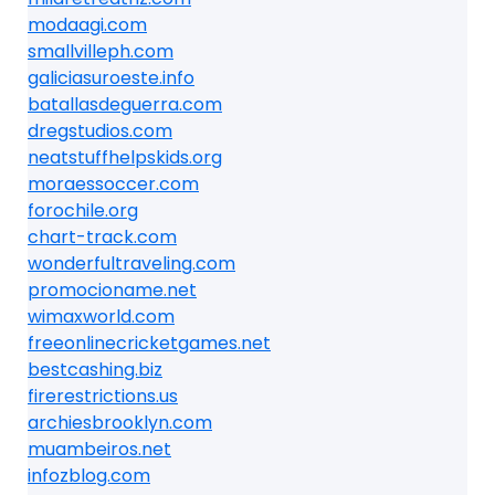
modaagi.com
smallvilleph.com
galiciasuroeste.info
batallasdeguerra.com
dregstudios.com
neatstuffhelpskids.org
moraessoccer.com
forochile.org
chart-track.com
wonderfultraveling.com
promocioname.net
wimaxworld.com
freeonlinecricketgames.net
bestcashing.biz
firerestrictions.us
archiesbrooklyn.com
muambeiros.net
infozblog.com