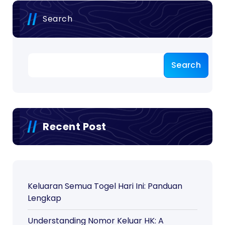
Search
Search
Recent Post
Keluaran Semua Togel Hari Ini: Panduan
Lengkap
Understanding Nomor Keluar HK: A