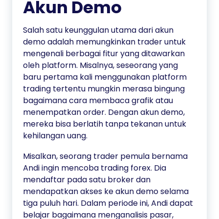
Akun Demo
Salah satu keunggulan utama dari akun
demo adalah memungkinkan trader untuk
mengenali berbagai fitur yang ditawarkan
oleh platform. Misalnya, seseorang yang
baru pertama kali menggunakan platform
trading tertentu mungkin merasa bingung
bagaimana cara membaca grafik atau
menempatkan order. Dengan akun demo,
mereka bisa berlatih tanpa tekanan untuk
kehilangan uang.
Misalkan, seorang trader pemula bernama
Andi ingin mencoba trading forex. Dia
mendaftar pada satu broker dan
mendapatkan akses ke akun demo selama
tiga puluh hari. Dalam periode ini, Andi dapat
belajar bagaimana menganalisis pasar,