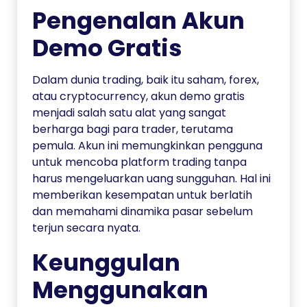
Pengenalan Akun
Demo Gratis
Dalam dunia trading, baik itu saham, forex,
atau cryptocurrency, akun demo gratis
menjadi salah satu alat yang sangat
berharga bagi para trader, terutama
pemula. Akun ini memungkinkan pengguna
untuk mencoba platform trading tanpa
harus mengeluarkan uang sungguhan. Hal ini
memberikan kesempatan untuk berlatih
dan memahami dinamika pasar sebelum
terjun secara nyata.
Keunggulan
Menggunakan