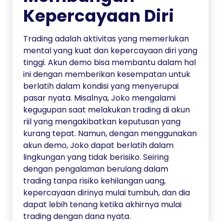
Kepercayaan Diri
Trading adalah aktivitas yang memerlukan
mental yang kuat dan kepercayaan diri yang
tinggi. Akun demo bisa membantu dalam hal
ini dengan memberikan kesempatan untuk
berlatih dalam kondisi yang menyerupai
pasar nyata. Misalnya, Joko mengalami
kegugupan saat melakukan trading di akun
riil yang mengakibatkan keputusan yang
kurang tepat. Namun, dengan menggunakan
akun demo, Joko dapat berlatih dalam
lingkungan yang tidak berisiko. Seiring
dengan pengalaman berulang dalam
trading tanpa risiko kehilangan uang,
kepercayaan dirinya mulai tumbuh, dan dia
dapat lebih tenang ketika akhirnya mulai
trading dengan dana nyata.